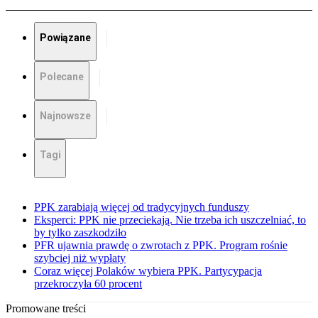
Powiązane
Polecane
Najnowsze
Tagi
PPK zarabiają więcej od tradycyjnych funduszy
Eksperci: PPK nie przeciekają. Nie trzeba ich uszczelniać, to
by tylko zaszkodziło
PFR ujawnia prawdę o zwrotach z PPK. Program rośnie
szybciej niż wypłaty
Coraz więcej Polaków wybiera PPK. Partycypacja
przekroczyła 60 procent
Promowane treści