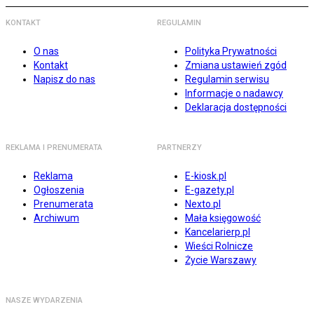
KONTAKT
REGULAMIN
O nas
Polityka Prywatności
Kontakt
Zmiana ustawień zgód
Napisz do nas
Regulamin serwisu
Informacje o nadawcy
Deklaracja dostępności
REKLAMA I PRENUMERATA
PARTNERZY
Reklama
E-kiosk.pl
Ogłoszenia
E-gazety.pl
Prenumerata
Nexto.pl
Archiwum
Mała księgowość
Kancelarierp.pl
Wieści Rolnicze
Życie Warszawy
NASZE WYDARZENIA