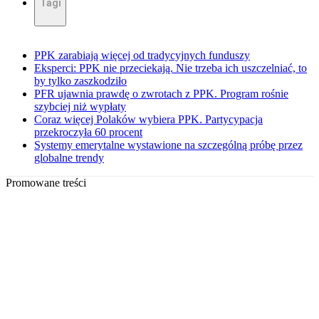
Tagi
PPK zarabiają więcej od tradycyjnych funduszy
Eksperci: PPK nie przeciekają. Nie trzeba ich uszczelniać, to
by tylko zaszkodziło
PFR ujawnia prawdę o zwrotach z PPK. Program rośnie
szybciej niż wypłaty
Coraz więcej Polaków wybiera PPK. Partycypacja
przekroczyła 60 procent
Systemy emerytalne wystawione na szczególną próbę przez
globalne trendy
Promowane treści