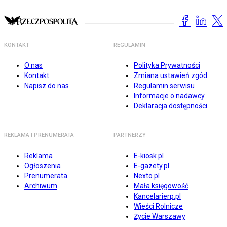
KONTAKT
REGULAMIN
O nas
Polityka Prywatności
Kontakt
Zmiana ustawień zgód
Napisz do nas
Regulamin serwisu
Informacje o nadawcy
Deklaracja dostępności
REKLAMA I PRENUMERATA
PARTNERZY
Reklama
E-kiosk.pl
Ogłoszenia
E-gazety.pl
Prenumerata
Nexto.pl
Archiwum
Mała księgowość
Kancelarierp.pl
Wieści Rolnicze
Życie Warszawy