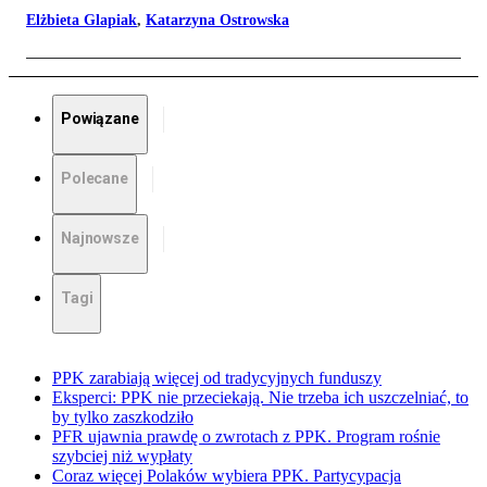
Elżbieta Glapiak
,
Katarzyna Ostrowska
Powiązane
Polecane
Najnowsze
Tagi
PPK zarabiają więcej od tradycyjnych funduszy
Eksperci: PPK nie przeciekają. Nie trzeba ich uszczelniać, to
by tylko zaszkodziło
PFR ujawnia prawdę o zwrotach z PPK. Program rośnie
szybciej niż wypłaty
Coraz więcej Polaków wybiera PPK. Partycypacja