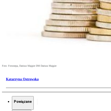
Foto: Fotorzepa, Dariusz Majgier DM Dariusz Majgier
Katarzyna Ostrowska
Powiązane