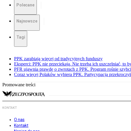
Polecane
Najnowsze
Tagi
PPK zarabiają więcej od tradycyjnych funduszy
Eksperci: PPK nie przeciekają. Nie trzeba ich uszczelniać, to b
PFR ujawnia prawdę o zwrotach z PPK. Program rośnie szybci
Coraz więcej Polaków wybiera PPK. Partycypacja przekroczył
Promowane treści
KONTAKT
O nas
Kontakt