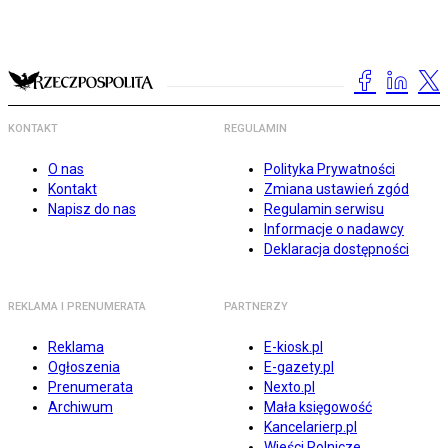
KONTAKT
REGULAMIN
O nas
Polityka Prywatności
Kontakt
Zmiana ustawień zgód
Napisz do nas
Regulamin serwisu
Informacje o nadawcy
Deklaracja dostępności
REKLAMA I PRENUMERATA
PARTNERZY
Reklama
E-kiosk.pl
Ogłoszenia
E-gazety.pl
Prenumerata
Nexto.pl
Archiwum
Mała księgowość
Kancelarierp.pl
Wieści Rolnicze