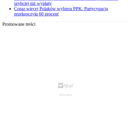
szybciej niż wypłaty
Coraz więcej Polaków wybiera PPK. Partycypacja
przekroczyła 60 procent
Promowane treści