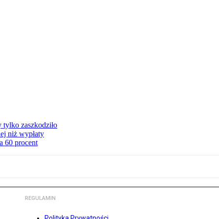
y tylko zaszkodziło
ej niż wypłaty
a 60 procent
REGULAMIN
Polityka Prywatności