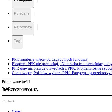
Polecane
Najnowsze
Tagi
PPK zarabiają więcej od tradycyjnych funduszy
Eksperci: PPK nie przeciekają. Nie trzeba ich uszczelniać, to b
PFR ujawnia prawdę o zwrotach z PPK. Program rośnie szybci
Coraz więcej Polaków wybiera PPK. Partycypacja przekroczył
Promowane treści
KONTAKT
O nas