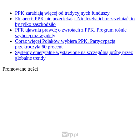
PPK zarabiają więcej od tradycyjnych funduszy
Eksperci: PPK nie przeciekają. Nie trzeba ich uszczelniać, to
by tylko zaszkodziło
PFR ujawnia prawdę o zwrotach z PPK. Program rośnie
szybciej niż wypłaty
Coraz więcej Polaków wybiera PPK. Partycypacja
przekroczyła 60 procent
Systemy emerytalne wystawione na szczególną próbę przez
globalne trendy
Promowane treści