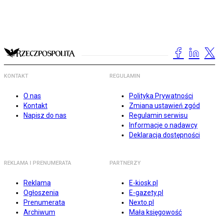
KONTAKT
REGULAMIN
O nas
Polityka Prywatności
Kontakt
Zmiana ustawień zgód
Napisz do nas
Regulamin serwisu
Informacje o nadawcy
Deklaracja dostępności
REKLAMA I PRENUMERATA
PARTNERZY
Reklama
E-kiosk.pl
Ogłoszenia
E-gazety.pl
Prenumerata
Nexto.pl
Archiwum
Mała księgowość