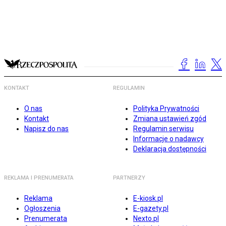
KONTAKT
REGULAMIN
O nas
Polityka Prywatności
Kontakt
Zmiana ustawień zgód
Napisz do nas
Regulamin serwisu
Informacje o nadawcy
Deklaracja dostępności
REKLAMA I PRENUMERATA
PARTNERZY
Reklama
E-kiosk.pl
Ogłoszenia
E-gazety.pl
Prenumerata
Nexto.pl