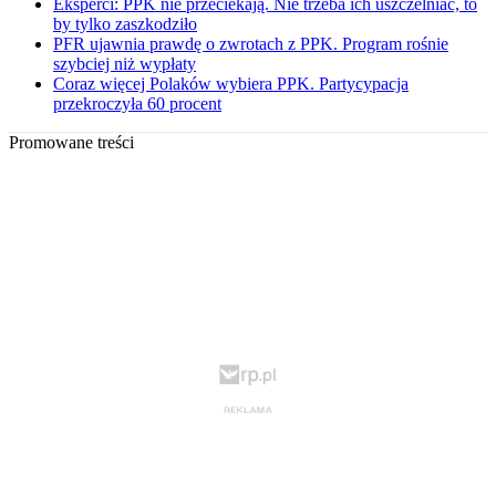
Eksperci: PPK nie przeciekają. Nie trzeba ich uszczelniać, to
by tylko zaszkodziło
PFR ujawnia prawdę o zwrotach z PPK. Program rośnie
szybciej niż wypłaty
Coraz więcej Polaków wybiera PPK. Partycypacja
przekroczyła 60 procent
Promowane treści