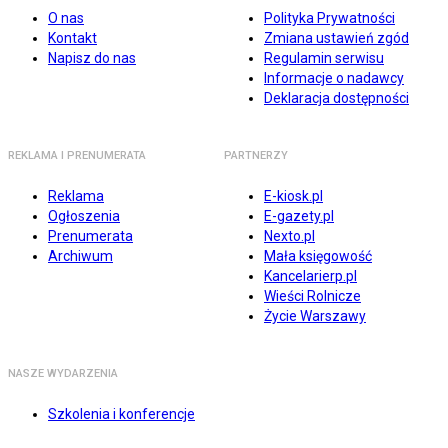
O nas
Polityka Prywatności
Kontakt
Zmiana ustawień zgód
Napisz do nas
Regulamin serwisu
Informacje o nadawcy
Deklaracja dostępności
REKLAMA I PRENUMERATA
PARTNERZY
Reklama
E-kiosk.pl
Ogłoszenia
E-gazety.pl
Prenumerata
Nexto.pl
Archiwum
Mała księgowość
Kancelarierp.pl
Wieści Rolnicze
Życie Warszawy
NASZE WYDARZENIA
Szkolenia i konferencje