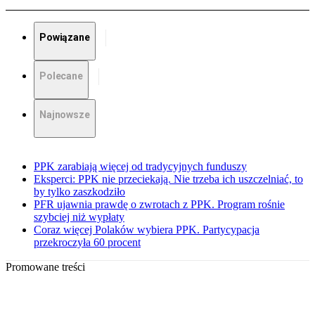
Powiązane
Polecane
Najnowsze
PPK zarabiają więcej od tradycyjnych funduszy
Eksperci: PPK nie przeciekają. Nie trzeba ich uszczelniać, to
by tylko zaszkodziło
PFR ujawnia prawdę o zwrotach z PPK. Program rośnie
szybciej niż wypłaty
Coraz więcej Polaków wybiera PPK. Partycypacja
przekroczyła 60 procent
Promowane treści