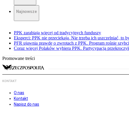
Najnowsze
PPK zarabiają więcej od tradycyjnych funduszy
Eksperci: PPK nie przeciekają. Nie trzeba ich uszczelniać, to b
PFR ujawnia prawdę o zwrotach z PPK. Program rośnie szybci
Coraz więcej Polaków wybiera PPK. Partycypacja przekroczył
Promowane treści
KONTAKT
O nas
Kontakt
Napisz do nas