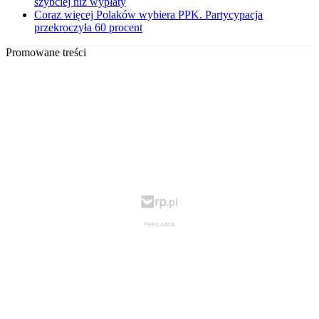
szybciej niż wypłaty
Coraz więcej Polaków wybiera PPK. Partycypacja
przekroczyła 60 procent
Promowane treści