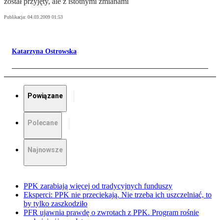
został przyjęty, ale z istotnymi zmianami
Publikacja:
04.03.2009 01:53
Katarzyna Ostrowska
Powiązane
Polecane
Najnowsze
PPK zarabiają więcej od tradycyjnych funduszy
Eksperci: PPK nie przeciekają. Nie trzeba ich uszczelniać, to
by tylko zaszkodziło
PFR ujawnia prawdę o zwrotach z PPK. Program rośnie