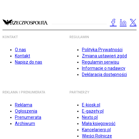
KONTAKT
REGULAMIN
O nas
Polityka Prywatności
Kontakt
Zmiana ustawień zgód
Napisz do nas
Regulamin serwisu
Informacje o nadawcy
Deklaracja dostępności
REKLAMA I PRENUMERATA
PARTNERZY
Reklama
E-kiosk.pl
Ogłoszenia
E-gazety.pl
Prenumerata
Nexto.pl
Archiwum
Mała księgowość
Kancelarierp.pl
Wieści Rolnicze