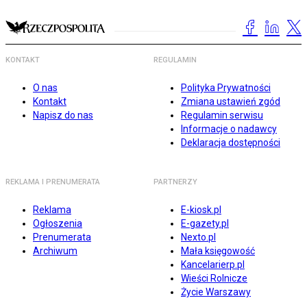
KONTAKT
REGULAMIN
O nas
Polityka Prywatności
Kontakt
Zmiana ustawień zgód
Napisz do nas
Regulamin serwisu
Informacje o nadawcy
Deklaracja dostępności
REKLAMA I PRENUMERATA
PARTNERZY
Reklama
E-kiosk.pl
Ogłoszenia
E-gazety.pl
Prenumerata
Nexto.pl
Archiwum
Mała księgowość
Kancelarierp.pl
Wieści Rolnicze
Życie Warszawy