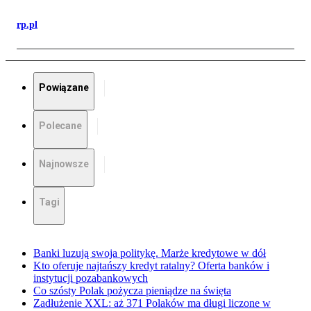
rp.pl
Powiązane
Polecane
Najnowsze
Tagi
Banki luzują swoja politykę. Marże kredytowe w dół
Kto oferuje najtańszy kredyt ratalny? Oferta banków i
instytucji pozabankowych
Co szósty Polak pożycza pieniądze na święta
Zadłużenie XXL: aż 371 Polaków ma długi liczone w