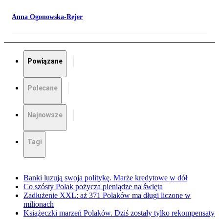
Anna Ogonowska-Rejer
Powiązane
Polecane
Najnowsze
Tagi
Banki luzują swoja politykę. Marże kredytowe w dół
Co szósty Polak pożycza pieniądze na święta
Zadłużenie XXL: aż 371 Polaków ma długi liczone w
milionach
Książeczki marzeń Polaków. Dziś zostały tylko rekompensaty