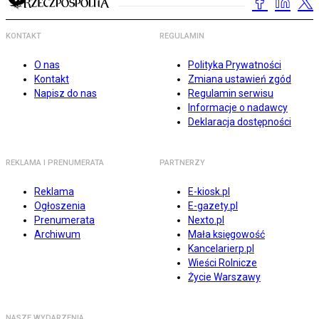
KONTAKT
REGULAMIN
O nas
Polityka Prywatności
Kontakt
Zmiana ustawień zgód
Napisz do nas
Regulamin serwisu
Informacje o nadawcy
Deklaracja dostępności
REKLAMA I PRENUMERATA
PARTNERZY
Reklama
E-kiosk.pl
Ogłoszenia
E-gazety.pl
Prenumerata
Nexto.pl
Archiwum
Mała księgowość
Kancelarierp.pl
Wieści Rolnicze
Życie Warszawy
NASZE WYDARZENIA