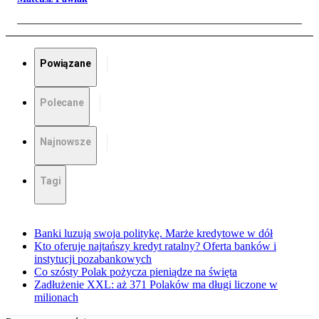
Powiązane
Polecane
Najnowsze
Tagi
Banki luzują swoja politykę. Marże kredytowe w dół
Kto oferuje najtańszy kredyt ratalny? Oferta banków i
instytucji pozabankowych
Co szósty Polak pożycza pieniądze na święta
Zadłużenie XXL: aż 371 Polaków ma długi liczone w
milionach