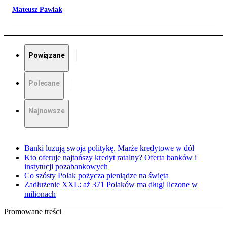
Mateusz Pawlak
Powiązane
Polecane
Najnowsze
Banki luzują swoja politykę. Marże kredytowe w dół
Kto oferuje najtańszy kredyt ratalny? Oferta banków i
instytucji pozabankowych
Co szósty Polak pożycza pieniądze na święta
Zadłużenie XXL: aż 371 Polaków ma długi liczone w
milionach
Promowane treści