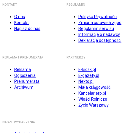
KONTAKT
REGULAMIN
O nas
Polityka Prywatności
Kontakt
Zmiana ustawień zgód
Napisz do nas
Regulamin serwisu
Informacje o nadawcy
Deklaracja dostępności
REKLAMA I PRENUMERATA
PARTNERZY
Reklama
E-kiosk.pl
Ogłoszenia
E-gazety.pl
Prenumerata
Nexto.pl
Archiwum
Mała księgowość
Kancelarierp.pl
Wieści Rolnicze
Życie Warszawy
NASZE WYDARZENIA