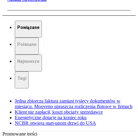
Powiązane
Polecane
Najnowsze
Tagi
Jedna zbiorcza faktura zamiast tysięcy dokumentów w
miesiącu. Mooveno upraszcza rozliczenia flotowe w firmach
Klient nie zapłacił, koszt obciąży sprzedawcę
Energetyczne dotacje na koniec roku
NCBR otwiera start-upom drzwi do USA
Promowane treści