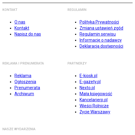
KONTAKT
REGULAMIN
O nas
Polityka Prywatności
Kontakt
Zmiana ustawień zgód
Napisz do nas
Regulamin serwisu
Informacje o nadawcy
Deklaracja dostępności
REKLAMA I PRENUMERATA
PARTNERZY
Reklama
E-kiosk.pl
Ogłoszenia
E-gazety.pl
Prenumerata
Nexto.pl
Archiwum
Mała księgowość
Kancelarierp.pl
Wieści Rolnicze
Życie Warszawy
NASZE WYDARZENIA