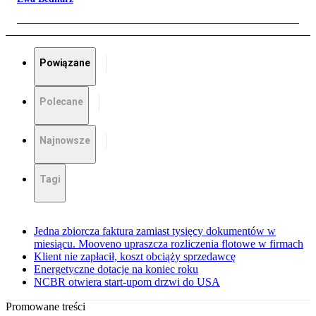
Powiązane
Polecane
Najnowsze
Tagi
Jedna zbiorcza faktura zamiast tysięcy dokumentów w
miesiącu. Mooveno upraszcza rozliczenia flotowe w firmach
Klient nie zapłacił, koszt obciąży sprzedawcę
Energetyczne dotacje na koniec roku
NCBR otwiera start-upom drzwi do USA
Promowane treści