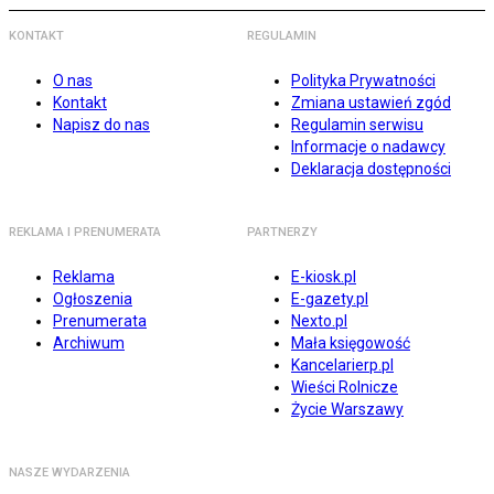
KONTAKT
REGULAMIN
O nas
Polityka Prywatności
Kontakt
Zmiana ustawień zgód
Napisz do nas
Regulamin serwisu
Informacje o nadawcy
Deklaracja dostępności
REKLAMA I PRENUMERATA
PARTNERZY
Reklama
E-kiosk.pl
Ogłoszenia
E-gazety.pl
Prenumerata
Nexto.pl
Archiwum
Mała księgowość
Kancelarierp.pl
Wieści Rolnicze
Życie Warszawy
NASZE WYDARZENIA