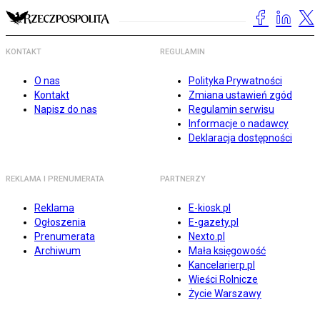
KONTAKT
REGULAMIN
O nas
Polityka Prywatności
Kontakt
Zmiana ustawień zgód
Napisz do nas
Regulamin serwisu
Informacje o nadawcy
Deklaracja dostępności
REKLAMA I PRENUMERATA
PARTNERZY
Reklama
E-kiosk.pl
Ogłoszenia
E-gazety.pl
Prenumerata
Nexto.pl
Archiwum
Mała księgowość
Kancelarierp.pl
Wieści Rolnicze
Życie Warszawy