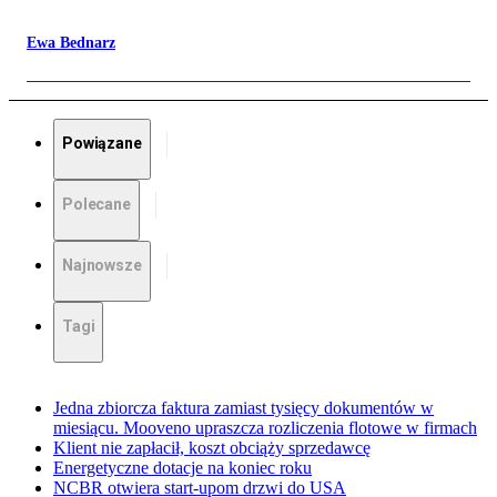
Ewa Bednarz
Powiązane
Polecane
Najnowsze
Tagi
Jedna zbiorcza faktura zamiast tysięcy dokumentów w
miesiącu. Mooveno upraszcza rozliczenia flotowe w firmach
Klient nie zapłacił, koszt obciąży sprzedawcę
Energetyczne dotacje na koniec roku
NCBR otwiera start-upom drzwi do USA