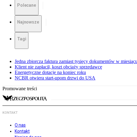
Polecane
Najnowsze
Tagi
Jedna zbiorcza faktura zamiast tysięcy dokumentów w miesiąc
Klient nie zapłacił, koszt obciąży sprzedawcę
Energetyczne dotacje na koniec roku
NCBR otwiera start-upom drzwi do USA
Promowane treści
KONTAKT
O nas
Kontakt