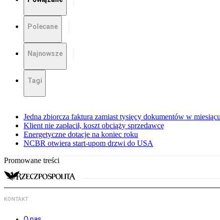
Polecane
Najnowsze
Tagi
Jedna zbiorcza faktura zamiast tysięcy dokumentów w miesiąc
Klient nie zapłacił, koszt obciąży sprzedawcę
Energetyczne dotacje na koniec roku
NCBR otwiera start-upom drzwi do USA
Promowane treści
KONTAKT
O nas