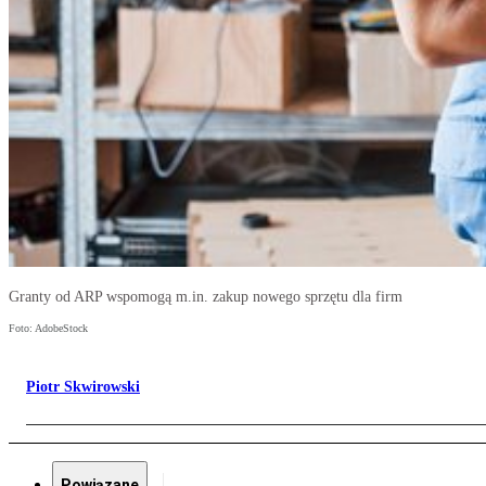
Granty od ARP wspomogą m.in. zakup nowego sprzętu dla firm
Foto: AdobeStock
Piotr Skwirowski
Powiązane