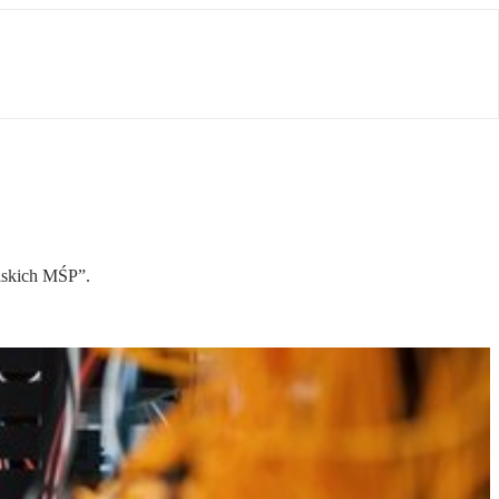
lskich MŚP”.