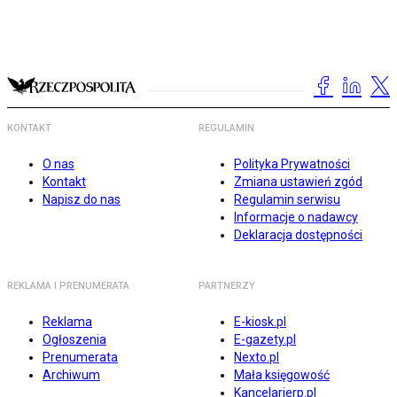
KONTAKT
REGULAMIN
O nas
Polityka Prywatności
Kontakt
Zmiana ustawień zgód
Napisz do nas
Regulamin serwisu
Informacje o nadawcy
Deklaracja dostępności
REKLAMA I PRENUMERATA
PARTNERZY
Reklama
E-kiosk.pl
Ogłoszenia
E-gazety.pl
Prenumerata
Nexto.pl
Archiwum
Mała księgowość
Kancelarierp.pl