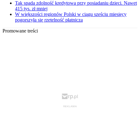
Tak spada zdolność kredytowa przy posiadaniu dzieci. Nawet
415 tys. zł mniej
W większości regionów Polski w ciągu sześciu miesięcy
pogorszyła się rzetelność płatnicza
Promowane treści