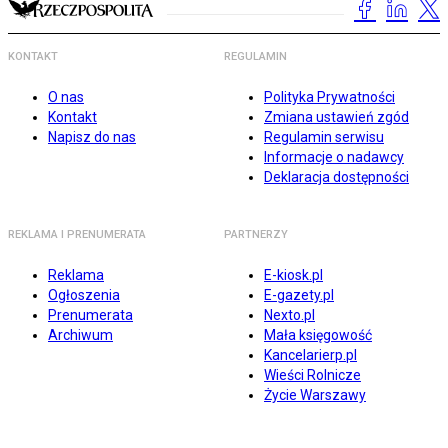
KONTAKT
REGULAMIN
O nas
Polityka Prywatności
Kontakt
Zmiana ustawień zgód
Napisz do nas
Regulamin serwisu
Informacje o nadawcy
Deklaracja dostępności
REKLAMA I PRENUMERATA
PARTNERZY
Reklama
E-kiosk.pl
Ogłoszenia
E-gazety.pl
Prenumerata
Nexto.pl
Archiwum
Mała księgowość
Kancelarierp.pl
Wieści Rolnicze
Życie Warszawy