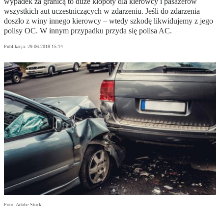
wypadek za granicą to duże kłopoty dla kierowcy i pasażerów
wszystkich aut uczestniczących w zdarzeniu. Jeśli do zdarzenia
doszło z winy innego kierowcy – wtedy szkodę likwidujemy z jego
polisy OC. W innym przypadku przyda się polisa AC.
Publikacja:
29.06.2018 15:14
Foto: Adobe Stock