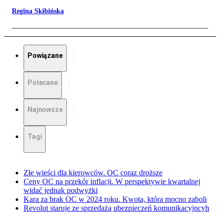
Regina Skibińska
Powiązane
Polecane
Najnowsze
Tagi
Złe wieści dla kierowców. OC coraz droższe
Ceny OC na przekór inflacji. W perspektywie kwartalnej
widać jednak podwyżki
Kara za brak OC w 2024 roku. Kwota, która mocno zaboli
Revolut staruje ze sprzedażą ubezpieczeń komunikacyjncyh