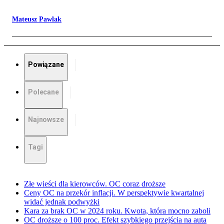
Mateusz Pawlak
Powiązane
Polecane
Najnowsze
Tagi
Złe wieści dla kierowców. OC coraz droższe
Ceny OC na przekór inflacji. W perspektywie kwartalnej
widać jednak podwyżki
Kara za brak OC w 2024 roku. Kwota, która mocno zaboli
OC droższe o 100 proc. Efekt szybkiego przejścia na auta