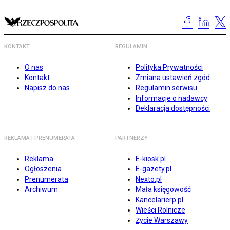
KONTAKT
REGULAMIN
O nas
Polityka Prywatności
Kontakt
Zmiana ustawień zgód
Napisz do nas
Regulamin serwisu
Informacje o nadawcy
Deklaracja dostępności
REKLAMA I PRENUMERATA
PARTNERZY
Reklama
E-kiosk.pl
Ogłoszenia
E-gazety.pl
Prenumerata
Nexto.pl
Archiwum
Mała księgowość
Kancelarierp.pl
Wieści Rolnicze
Życie Warszawy