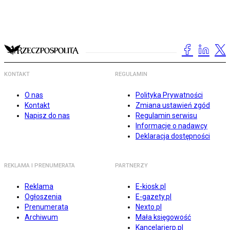
KONTAKT
REGULAMIN
O nas
Polityka Prywatności
Kontakt
Zmiana ustawień zgód
Napisz do nas
Regulamin serwisu
Informacje o nadawcy
Deklaracja dostępności
REKLAMA I PRENUMERATA
PARTNERZY
Reklama
E-kiosk.pl
Ogłoszenia
E-gazety.pl
Prenumerata
Nexto.pl
Archiwum
Mała księgowość
Kancelarierp.pl