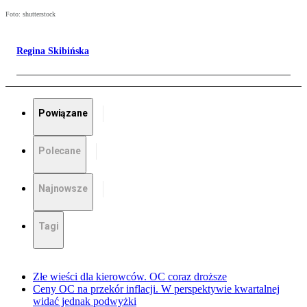
Foto: shutterstock
Regina Skibińska
Powiązane
Polecane
Najnowsze
Tagi
Złe wieści dla kierowców. OC coraz droższe
Ceny OC na przekór inflacji. W perspektywie kwartalnej
widać jednak podwyżki