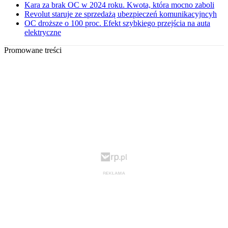
Kara za brak OC w 2024 roku. Kwota, która mocno zaboli
Revolut staruje ze sprzedażą ubezpieczeń komunikacyjncyh
OC droższe o 100 proc. Efekt szybkiego przejścia na auta
elektryczne
Promowane treści