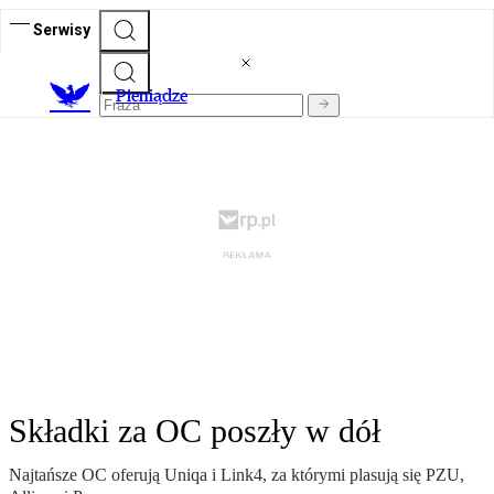
Serwisy
P
ieniądze
Składki za OC poszły w dół
Najtańsze OC oferują Uniqa i Link4, za którymi plasują się PZU,