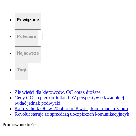
Powiązane
Polecane
Najnowsze
Tagi
Złe wieści dla kierowców. OC coraz droższe
Ceny OC na przekór inflacji. W perspektywie kwartalnej
widać jednak podwyżki
Kara za brak OC w 2024 roku. Kwota, która mocno zaboli
Revolut staruje ze sprzedażą ubezpieczeń komunikacyjncyh
Promowane treści