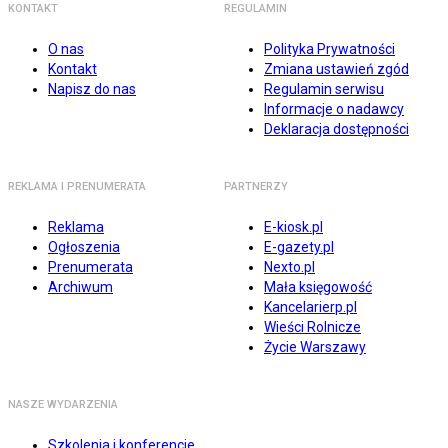
KONTAKT
REGULAMIN
O nas
Polityka Prywatności
Kontakt
Zmiana ustawień zgód
Napisz do nas
Regulamin serwisu
Informacje o nadawcy
Deklaracja dostępności
REKLAMA I PRENUMERATA
PARTNERZY
Reklama
E-kiosk.pl
Ogłoszenia
E-gazety.pl
Prenumerata
Nexto.pl
Archiwum
Mała księgowość
Kancelarierp.pl
Wieści Rolnicze
Życie Warszawy
NASZE WYDARZENIA
Szkolenia i konferencje