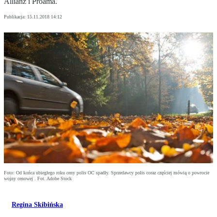
Allianz i Proama.
Publikacja:
15.11.2018 14:12
Foto: Od końca ubiegłego roku ceny polis OC spadły. Sprzedawcy polis coraz częściej mówią o powrocie
wojny cenowej . Fot. Adobe Stock
Regina Skibińska