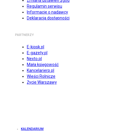
Zmiana ustawień zgód
Regulamin serwisu
Informacje o nadawcy
Deklaracja dostępności
PARTNERZY
E-kiosk.pl
E-gazety.pl
Nexto.pl
Mała księgowość
Kancelarierp.pl
Wieści Rolnicze
Życie Warszawy
KALENDARIUM