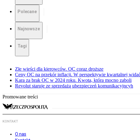
Polecane
Najnowsze
Tagi
Złe wieści dla kierowców. OC coraz droższe
Ceny OC na przekór inflacji. W perspektywie kwartalnej wida
Kara za brak OC w 2024 roku. Kwota, która mocno zaboli
Revolut staruje ze sprzedażą ubezpieczeń komunikacyjncyh
Promowane treści
KONTAKT
O nas