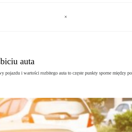
biciu auta
awy pojazdu i wartości rozbitego auta to częste punkty sporne międ