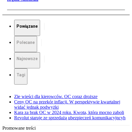
Powiązane
Polecane
Najnowsze
Tagi
Złe wieści dla kierowców. OC coraz droższe
Ceny OC na przekór inflacji. W perspektywie kwartalnej
widać jednak podwyżki
Kara za brak OC w 2024 roku. Kwota, która mocno zaboli
Revolut staruje ze sprzedażą ubezpieczeń komunikacyjncyh
Promowane treści