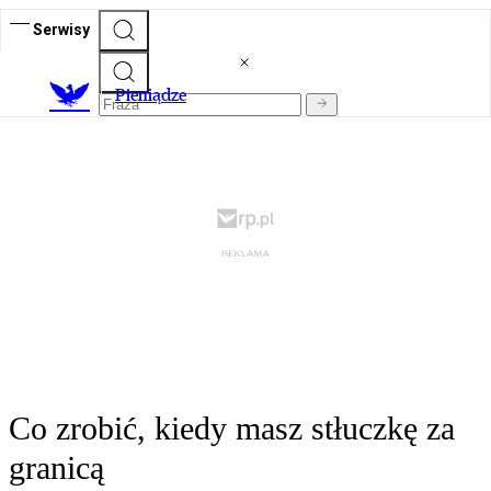
Serwisy
P
ieniądze
Co zrobić, kiedy masz stłuczkę za
granicą