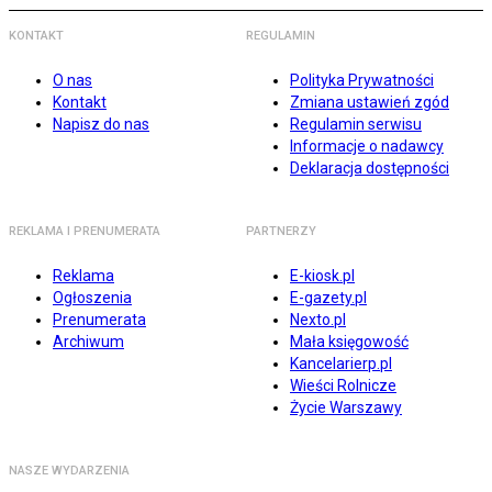
KONTAKT
REGULAMIN
O nas
Polityka Prywatności
Kontakt
Zmiana ustawień zgód
Napisz do nas
Regulamin serwisu
Informacje o nadawcy
Deklaracja dostępności
REKLAMA I PRENUMERATA
PARTNERZY
Reklama
E-kiosk.pl
Ogłoszenia
E-gazety.pl
Prenumerata
Nexto.pl
Archiwum
Mała księgowość
Kancelarierp.pl
Wieści Rolnicze
Życie Warszawy
NASZE WYDARZENIA