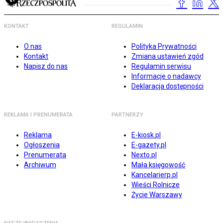
KONTAKT
REGULAMIN
O nas
Polityka Prywatności
Kontakt
Zmiana ustawień zgód
Napisz do nas
Regulamin serwisu
Informacje o nadawcy
Deklaracja dostępności
REKLAMA I PRENUMERATA
PARTNERZY
Reklama
E-kiosk.pl
Ogłoszenia
E-gazety.pl
Prenumerata
Nexto.pl
Archiwum
Mała księgowość
Kancelarierp.pl
Wieści Rolnicze
Życie Warszawy