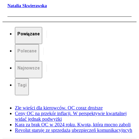
Natalia Skwierawska
Powiązane
Polecane
Najnowsze
Tagi
Złe wieści dla kierowców. OC coraz droższe
Ceny OC na przekór inflacji. W perspektywie kwartalnej
widać jednak podwyżki
Kara za brak OC w 2024 roku. Kwota, która mocno zaboli
Revolut staruje ze sprzedażą ubezpieczeń komunikacyjncyh