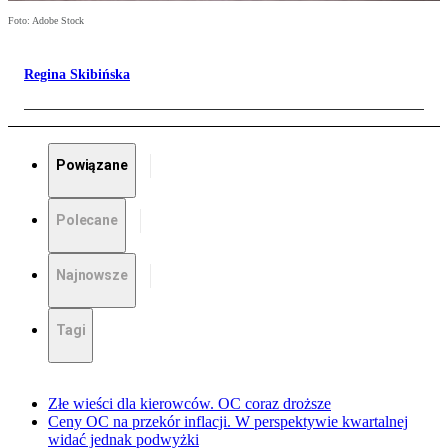
Foto: Adobe Stock
Regina Skibińska
Powiązane
Polecane
Najnowsze
Tagi
Złe wieści dla kierowców. OC coraz droższe
Ceny OC na przekór inflacji. W perspektywie kwartalnej
widać jednak podwyżki