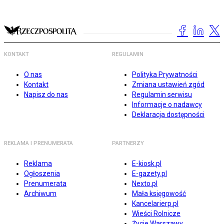
KONTAKT
REGULAMIN
O nas
Polityka Prywatności
Kontakt
Zmiana ustawień zgód
Napisz do nas
Regulamin serwisu
Informacje o nadawcy
Deklaracja dostępności
REKLAMA I PRENUMERATA
PARTNERZY
Reklama
E-kiosk.pl
Ogłoszenia
E-gazety.pl
Prenumerata
Nexto.pl
Archiwum
Mała księgowość
Kancelarierp.pl
Wieści Rolnicze
Życie Warszawy