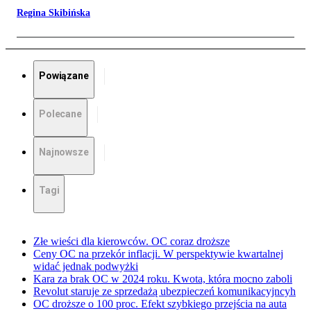
Regina Skibińska
Powiązane
Polecane
Najnowsze
Tagi
Złe wieści dla kierowców. OC coraz droższe
Ceny OC na przekór inflacji. W perspektywie kwartalnej
widać jednak podwyżki
Kara za brak OC w 2024 roku. Kwota, która mocno zaboli
Revolut staruje ze sprzedażą ubezpieczeń komunikacyjncyh
OC droższe o 100 proc. Efekt szybkiego przejścia na auta