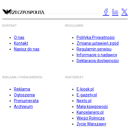
KONTAKT
REGULAMIN
O nas
Polityka Prywatności
Kontakt
Zmiana ustawień zgód
Napisz do nas
Regulamin serwisu
Informacje o nadawcy
Deklaracja dostępności
REKLAMA I PRENUMERATA
PARTNERZY
Reklama
E-kiosk.pl
Ogłoszenia
E-gazety.pl
Prenumerata
Nexto.pl
Archiwum
Mała księgowość
Kancelarierp.pl
Wieści Rolnicze
Życie Warszawy