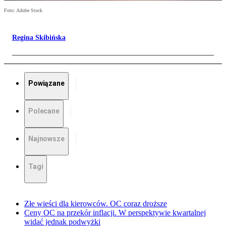
Foto: Adobe Stock
Regina Skibińska
Powiązane
Polecane
Najnowsze
Tagi
Złe wieści dla kierowców. OC coraz droższe
Ceny OC na przekór inflacji. W perspektywie kwartalnej
widać jednak podwyżki