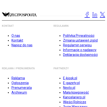
KONTAKT
REGULAMIN
O nas
Polityka Prywatności
Kontakt
Zmiana ustawień zgód
Napisz do nas
Regulamin serwisu
Informacje o nadawcy
Deklaracja dostępności
REKLAMA I PRENUMERATA
PARTNERZY
Reklama
E-kiosk.pl
Ogłoszenia
E-gazety.pl
Prenumerata
Nexto.pl
Archiwum
Mała księgowość
Kancelarierp.pl
Wieści Rolnicze
Życie Warszawy