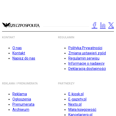
KONTAKT
REGULAMIN
O nas
Polityka Prywatności
Kontakt
Zmiana ustawień zgód
Napisz do nas
Regulamin serwisu
Informacje o nadawcy
Deklaracja dostępności
REKLAMA I PRENUMERATA
PARTNERZY
Reklama
E-kiosk.pl
Ogłoszenia
E-gazety.pl
Prenumerata
Nexto.pl
Archiwum
Mała księgowość
Kancelarierp.pl