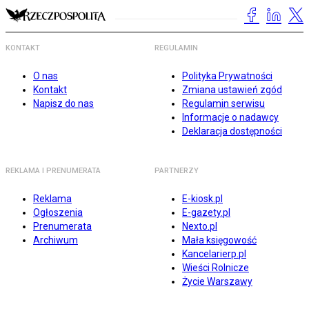
KONTAKT
REGULAMIN
O nas
Polityka Prywatności
Kontakt
Zmiana ustawień zgód
Napisz do nas
Regulamin serwisu
Informacje o nadawcy
Deklaracja dostępności
REKLAMA I PRENUMERATA
PARTNERZY
Reklama
E-kiosk.pl
Ogłoszenia
E-gazety.pl
Prenumerata
Nexto.pl
Archiwum
Mała księgowość
Kancelarierp.pl
Wieści Rolnicze
Życie Warszawy