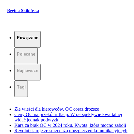
Regina Skibińska
Powiązane
Polecane
Najnowsze
Tagi
Złe wieści dla kierowców. OC coraz droższe
Ceny OC na przekór inflacji. W perspektywie kwartalnej
widać jednak podwyżki
Kara za brak OC w 2024 roku. Kwota, która mocno zaboli
Revolut staruje ze sprzedażą ubezpieczeń komunikacyjncyh