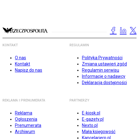
KONTAKT
REGULAMIN
O nas
Polityka Prywatności
Kontakt
Zmiana ustawień zgód
Napisz do nas
Regulamin serwisu
Informacje o nadawcy
Deklaracja dostępności
REKLAMA I PRENUMERATA
PARTNERZY
Reklama
E-kiosk.pl
Ogłoszenia
E-gazety.pl
Prenumerata
Nexto.pl
Archiwum
Mała księgowość
Kancelarierp.pl