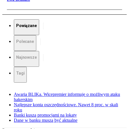
Powiązane
Polecane
Najnowsze
Tagi
Awaria BLIKa. Wicepremier informuje o możliwym ataku
hakerskim
Najlepsze konta oszczędnościowe. Nawet 8 proc. w skali
roku
Banki kuszą promocjami na lokaty
Dane w banku muszą być aktualne