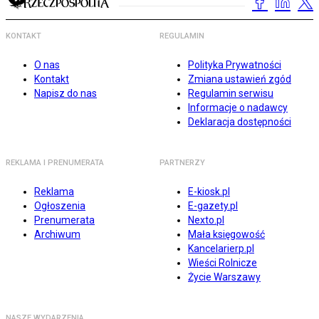
KONTAKT
REGULAMIN
O nas
Polityka Prywatności
Kontakt
Zmiana ustawień zgód
Napisz do nas
Regulamin serwisu
Informacje o nadawcy
Deklaracja dostępności
REKLAMA I PRENUMERATA
PARTNERZY
Reklama
E-kiosk.pl
Ogłoszenia
E-gazety.pl
Prenumerata
Nexto.pl
Archiwum
Mała księgowość
Kancelarierp.pl
Wieści Rolnicze
Życie Warszawy
NASZE WYDARZENIA