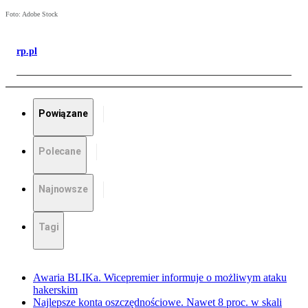
Foto: Adobe Stock
rp.pl
Powiązane
Polecane
Najnowsze
Tagi
Awaria BLIKa. Wicepremier informuje o możliwym ataku
hakerskim
Najlepsze konta oszczędnościowe. Nawet 8 proc. w skali