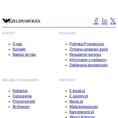
KONTAKT
REGULAMIN
O nas
Polityka Prywatności
Kontakt
Zmiana ustawień zgód
Napisz do nas
Regulamin serwisu
Informacje o nadawcy
Deklaracja dostępności
REKLAMA I PRENUMERATA
PARTNERZY
Reklama
E-kiosk.pl
Ogłoszenia
E-gazety.pl
Prenumerata
Nexto.pl
Archiwum
Mała księgowość
Kancelarierp.pl
Wieści Rolnicze