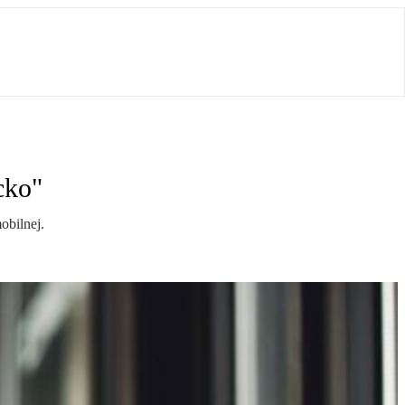
cko"
obilnej.