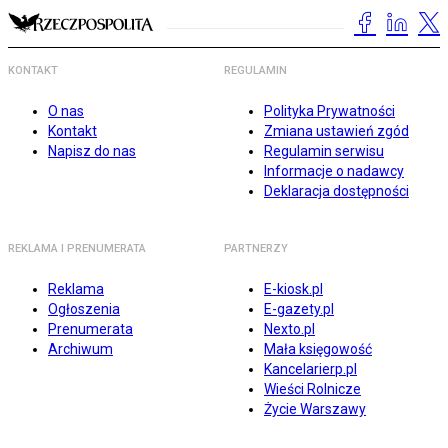
KONTAKT
REGULAMIN
O nas
Polityka Prywatności
Kontakt
Zmiana ustawień zgód
Napisz do nas
Regulamin serwisu
Informacje o nadawcy
Deklaracja dostępności
REKLAMA I PRENUMERATA
PARTNERZY
Reklama
E-kiosk.pl
Ogłoszenia
E-gazety.pl
Prenumerata
Nexto.pl
Archiwum
Mała księgowość
Kancelarierp.pl
Wieści Rolnicze
Życie Warszawy