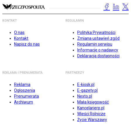
KONTAKT
REGULAMIN
O nas
Polityka Prywatności
Kontakt
Zmiana ustawień zgód
Napisz do nas
Regulamin serwisu
Informacje o nadawcy
Deklaracja dostępności
REKLAMA I PRENUMERATA
PARTNERZY
Reklama
E-kiosk.pl
Ogłoszenia
E-gazety.pl
Prenumerata
Nexto.pl
Archiwum
Mała księgowość
Kancelarierp.pl
Wieści Rolnicze
Życie Warszawy