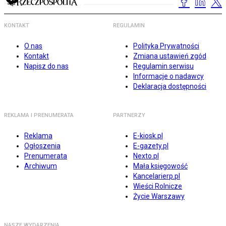
KONTAKT
REGULAMIN
O nas
Polityka Prywatności
Kontakt
Zmiana ustawień zgód
Napisz do nas
Regulamin serwisu
Informacje o nadawcy
Deklaracja dostępności
REKLAMA I PRENUMERATA
PARTNERZY
Reklama
E-kiosk.pl
Ogłoszenia
E-gazety.pl
Prenumerata
Nexto.pl
Archiwum
Mała księgowość
Kancelarierp.pl
Wieści Rolnicze
Życie Warszawy
NASZE WYDARZENIA