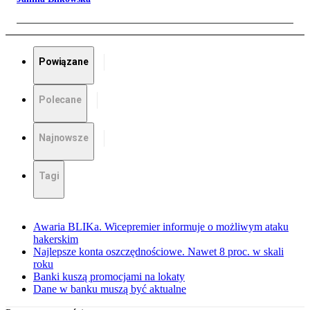
Powiązane
Polecane
Najnowsze
Tagi
Awaria BLIKa. Wicepremier informuje o możliwym ataku
hakerskim
Najlepsze konta oszczędnościowe. Nawet 8 proc. w skali
roku
Banki kuszą promocjami na lokaty
Dane w banku muszą być aktualne