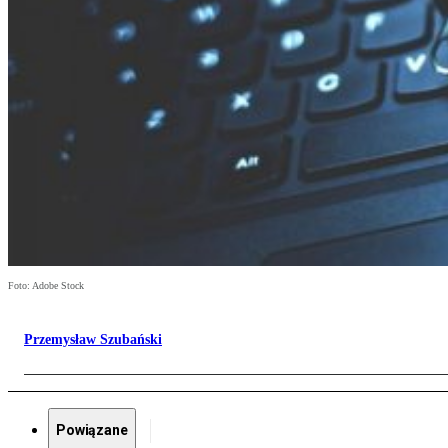
Foto: Adobe Stock
Przemysław Szubański
Powiązane