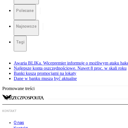
Polecane
Najnowsze
Tagi
Awaria BLIKa. Wicepremier informuje o możliwym ataku hak
Najlepsze konta oszczędnościowe. Nawet 8 proc. w skali roku
Banki kuszą promocjami na lokaty
Dane w banku muszą być aktualne
Promowane treści
KONTAKT
O nas