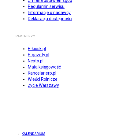
Zmiana ustawień zgód
Regulamin serwisu
Informacje o nadawcy
Deklaracja dostępności
PARTNERZY
E-kiosk.pl
E-gazety.pl
Nexto.pl
Mała księgowość
Kancelarierp.pl
Wieści Rolnicze
Życie Warszawy
KALENDARIUM