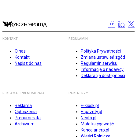
KONTAKT
REGULAMIN
O nas
Polityka Prywatności
Kontakt
Zmiana ustawień zgód
Napisz do nas
Regulamin serwisu
Informacje o nadawcy
Deklaracja dostępności
REKLAMA I PRENUMERATA
PARTNERZY
Reklama
E-kiosk.pl
Ogłoszenia
E-gazety.pl
Prenumerata
Nexto.pl
Archiwum
Mała księgowość
Kancelarierp.pl
Wieści Rolnicze