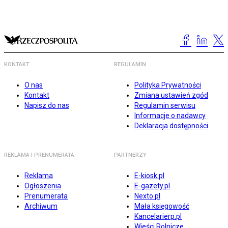
KONTAKT
REGULAMIN
O nas
Polityka Prywatności
Kontakt
Zmiana ustawień zgód
Napisz do nas
Regulamin serwisu
Informacje o nadawcy
Deklaracja dostępności
REKLAMA I PRENUMERATA
PARTNERZY
Reklama
E-kiosk.pl
Ogłoszenia
E-gazety.pl
Prenumerata
Nexto.pl
Archiwum
Mała księgowość
Kancelarierp.pl
Wieści Rolnicze