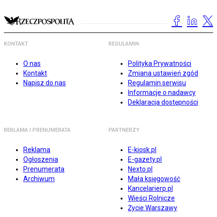
KONTAKT
REGULAMIN
O nas
Polityka Prywatności
Kontakt
Zmiana ustawień zgód
Napisz do nas
Regulamin serwisu
Informacje o nadawcy
Deklaracja dostępności
REKLAMA I PRENUMERATA
PARTNERZY
Reklama
E-kiosk.pl
Ogłoszenia
E-gazety.pl
Prenumerata
Nexto.pl
Archiwum
Mała księgowość
Kancelarierp.pl
Wieści Rolnicze
Życie Warszawy