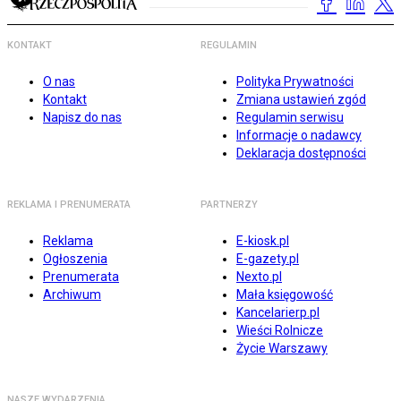
KONTAKT
REGULAMIN
O nas
Polityka Prywatności
Kontakt
Zmiana ustawień zgód
Napisz do nas
Regulamin serwisu
Informacje o nadawcy
Deklaracja dostępności
REKLAMA I PRENUMERATA
PARTNERZY
Reklama
E-kiosk.pl
Ogłoszenia
E-gazety.pl
Prenumerata
Nexto.pl
Archiwum
Mała księgowość
Kancelarierp.pl
Wieści Rolnicze
Życie Warszawy
NASZE WYDARZENIA