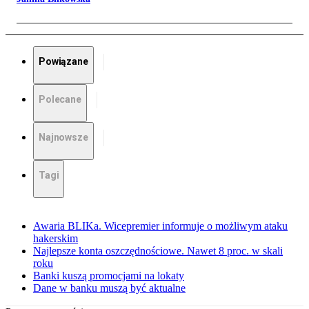
Powiązane
Polecane
Najnowsze
Tagi
Awaria BLIKa. Wicepremier informuje o możliwym ataku
hakerskim
Najlepsze konta oszczędnościowe. Nawet 8 proc. w skali
roku
Banki kuszą promocjami na lokaty
Dane w banku muszą być aktualne