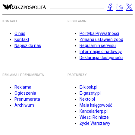
KONTAKT
REGULAMIN
O nas
Polityka Prywatności
Kontakt
Zmiana ustawień zgód
Napisz do nas
Regulamin serwisu
Informacje o nadawcy
Deklaracja dostępności
REKLAMA I PRENUMERATA
PARTNERZY
Reklama
E-kiosk.pl
Ogłoszenia
E-gazety.pl
Prenumerata
Nexto.pl
Archiwum
Mała księgowość
Kancelarierp.pl
Wieści Rolnicze
Życie Warszawy