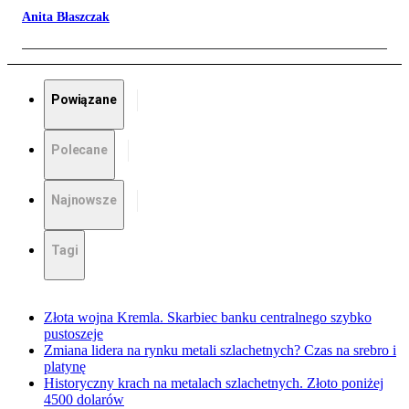
Anita Błaszczak
Powiązane
Polecane
Najnowsze
Tagi
Złota wojna Kremla. Skarbiec banku centralnego szybko
pustoszeje
Zmiana lidera na rynku metali szlachetnych? Czas na srebro i
platynę
Historyczny krach na metalach szlachetnych. Złoto poniżej
4500 dolarów