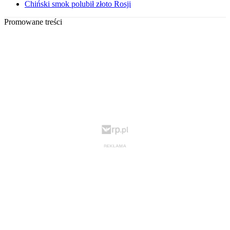
Chiński smok polubił złoto Rosji
Promowane treści