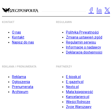
KONTAKT
REGULAMIN
O nas
Polityka Prywatności
Kontakt
Zmiana ustawień zgód
Napisz do nas
Regulamin serwisu
Informacje o nadawcy
Deklaracja dostępności
REKLAMA I PRENUMERATA
PARTNERZY
Reklama
E-kiosk.pl
Ogłoszenia
E-gazety.pl
Prenumerata
Nexto.pl
Archiwum
Mała księgowość
Kancelarierp.pl
Wieści Rolnicze
Życie Warszawy