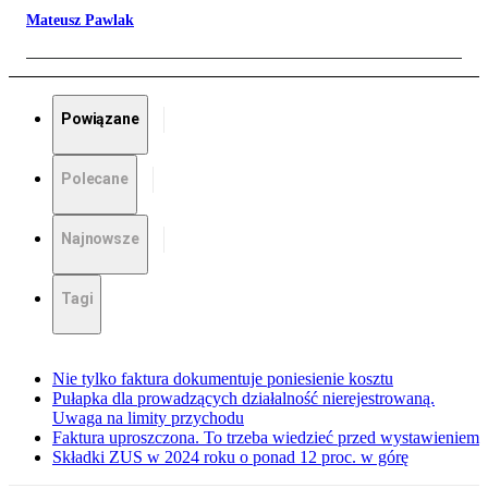
Mateusz Pawlak
Powiązane
Polecane
Najnowsze
Tagi
Nie tylko faktura dokumentuje poniesienie kosztu
Pułapka dla prowadzących działalność nierejestrowaną.
Uwaga na limity przychodu
Faktura uproszczona. To trzeba wiedzieć przed wystawieniem
Składki ZUS w 2024 roku o ponad 12 proc. w górę