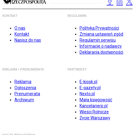
KONTAKT
REGULAMIN
O nas
Polityka Prywatności
Kontakt
Zmiana ustawień zgód
Napisz do nas
Regulamin serwisu
Informacje o nadawcy
Deklaracja dostępności
REKLAMA I PRENUMERATA
PARTNERZY
Reklama
E-kiosk.pl
Ogłoszenia
E-gazety.pl
Prenumerata
Nexto.pl
Archiwum
Mała księgowość
Kancelarierp.pl
Wieści Rolnicze
Życie Warszawy