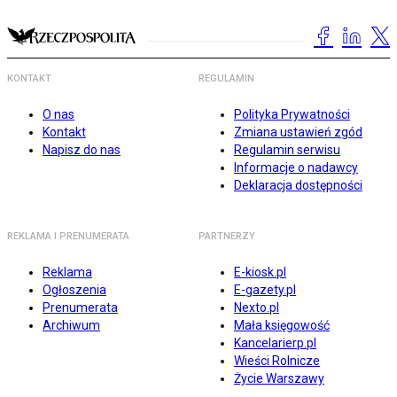
KONTAKT
REGULAMIN
O nas
Polityka Prywatności
Kontakt
Zmiana ustawień zgód
Napisz do nas
Regulamin serwisu
Informacje o nadawcy
Deklaracja dostępności
REKLAMA I PRENUMERATA
PARTNERZY
Reklama
E-kiosk.pl
Ogłoszenia
E-gazety.pl
Prenumerata
Nexto.pl
Archiwum
Mała księgowość
Kancelarierp.pl
Wieści Rolnicze
Życie Warszawy