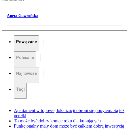
Foto: Adobe Stock
Aneta Gawrońska
Powiązane
Polecane
Najnowsze
Tagi
Apartament w topowej lokalizacji obroni się popytem. Są też
perełki
To może być dobry koniec roku dla kupujących
Funkcjonalny mały dom może być całkiem dobrą inwestycją